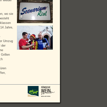
er wieder
en, wo sie
esteht
sklassen
 14 Jahre,
e
ler Umzug
 der
ene
Grillen
ch
Türen
fen,