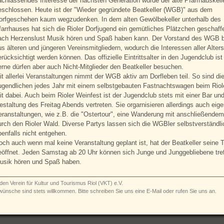
achlassendes Interesse der nächsten Generation wurde der alte Pfarrhauskell
eschlossen. Heute ist der "Wieder gegründete Beatkeller (WGB)" aus dem
orfgeschehen kaum wegzudenken. In dem alten Gewölbekeller unterhalb des
farrhauses hat sich die Rioler Dorfjugend ein gemütliches Plätzchen geschaff
ach Herzenslust Musik hören und Spaß haben kann. Der Vorstand des WGB b
us älteren und jüngeren Vereinsmitgliedern, wodurch die Interessen aller Alter
erücksichtigt werden können. Das offizielle Eintrittsalter in den Jugendclub ist
erne dürfen aber auch Nicht-Mitglieder den Beatkeller besuchen.
it allerlei Veranstaltungen nimmt der WGB aktiv am Dorfleben teil. So sind di
ugendlichen jedes Jahr mit einem selbstgebauten Fastnachtswagen beim Rio
it dabei. Auch beim Rioler Weinfest ist der Jugendclub stets mit einer Bar und
estaltung des Freitag Abends vertreten. Sie orgarnisieren allerdings auch eig
eranstaltungen, wie z.B. die "Ostertour", eine Wanderung mit anschließendem 
urch den Rioler Wald. Diverse Partys lassen sich die WGBler selbstverständli
benfalls nicht entgehen.
och auch wenn mal keine Veranstaltung geplant ist, hat der Beatkeller seine 
eöffnet. Jeden Samstag ab 20 Uhr können sich Junge und Junggebliebene tref
usik hören und Spaß haben.
den Verein für Kultur und Tourismus Riol (VKT) e.V.
wünsche sind stets willkommen. Bitte
schreiben Sie uns eine E-Mail oder rufen Sie uns an.