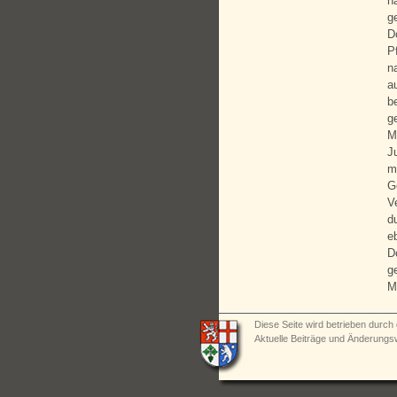
n
g
D
P
n
a
b
g
M
J
m
G
V
d
e
D
g
M
Diese Seite wird betrieben durch 
Aktuelle Beiträge und Änderungs