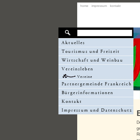
home
impressum
kontakt
D
g
R