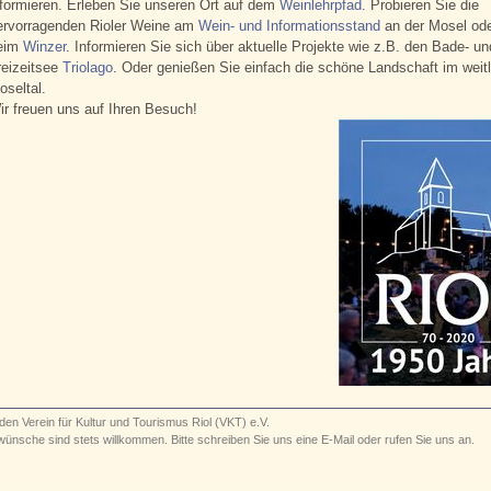
nformieren. Erleben Sie unseren Ort auf dem
Weinlehrpfad
. Probieren Sie die
ervorragenden Rioler Weine am
Wein- und Informationsstand
an der Mosel ode
eim
Winzer
. Informieren Sie sich über aktuelle Projekte wie z.B. den Bade- un
reizeitsee
Triolago
. Oder genießen Sie einfach die schöne Landschaft im weit
oseltal.
ir freuen uns auf Ihren Besuch!
den Verein für Kultur und Tourismus Riol (VKT) e.V.
wünsche sind stets willkommen. Bitte
schreiben Sie uns eine E-Mail oder rufen Sie uns an.