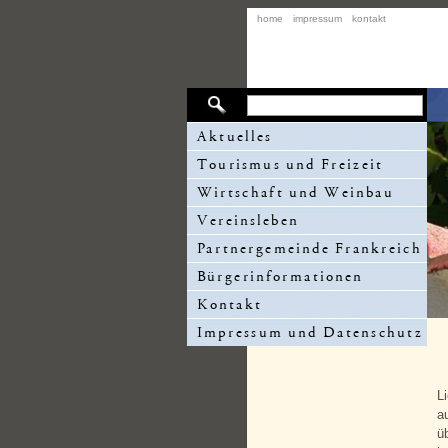
home
impressum
kontakt
L
a
ü