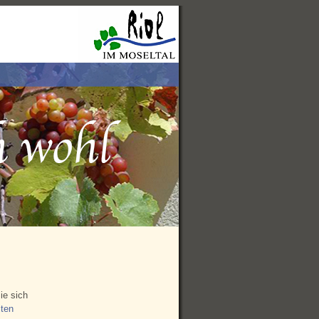
ie sich
ten