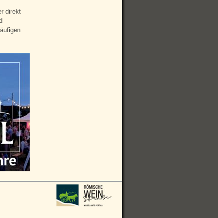
r direkt
d
läufigen