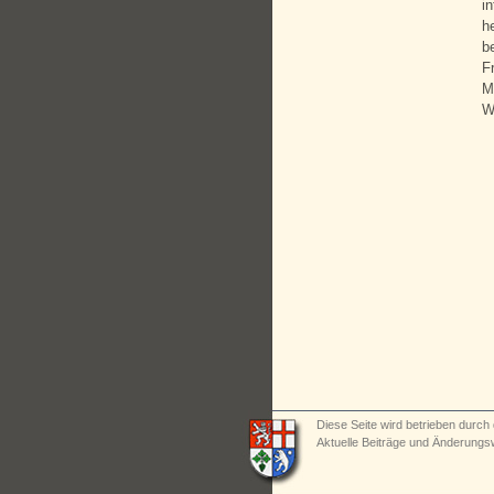
i
h
b
F
M
W
Diese Seite wird betrieben durch 
Aktuelle Beiträge und Änderungs