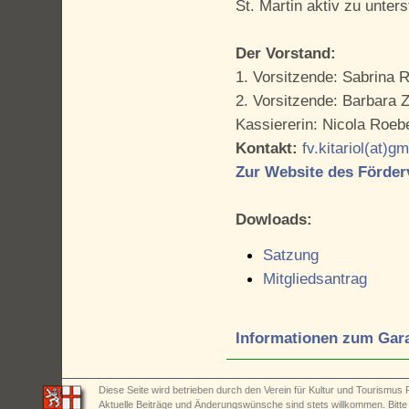
St. Martin aktiv zu unters
Der Vorstand:
1. Vorsitzende: Sabrina 
2. Vorsitzende: Barbara 
Kassiererin: Nicola Roeb
Kontakt:
fv.kitariol(at)g
Zur Website des Förder
Dowloads:
Satzung
Mitgliedsantrag
Informationen zum Gar
Diese Seite wird betrieben durch den Verein für Kultur und Tourismus R
Aktuelle Beiträge und Änderungswünsche sind stets willkommen. Bitt