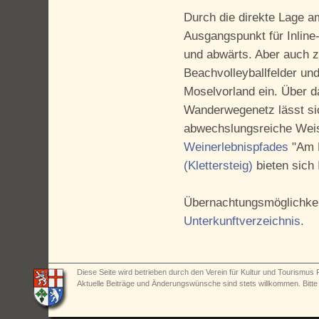
Durch die direkte Lage a
Ausgangspunkt für Inline
und abwärts. Aber auch z
Beachvolleyballfelder und
Moselvorland ein. Über d
Wanderwegenetz lässt sic
abwechslungsreiche Weis
Weinerlebnispfades
"Am 
(Klettersteig)
bieten sich 
Übernachtungsmöglichkei
Unterkunftverzeichnis.
Diese Seite wird betrieben durch den Verein für Kultur und Tourismus R
Aktuelle Beiträge und Änderungswünsche sind stets willkommen. Bitt