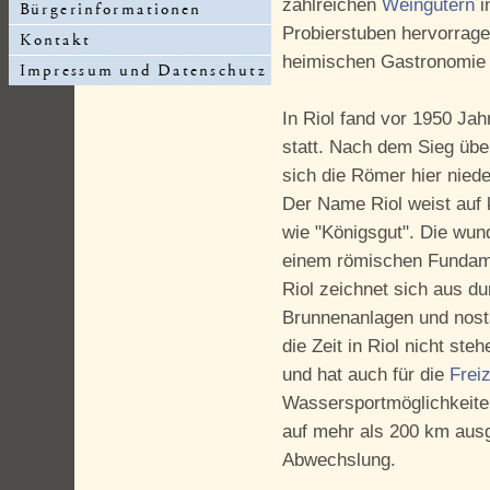
zahlreichen
Weingütern
i
Probierstuben hervorrag
heimischen Gastronomie 
In Riol fand vor 1950 Jah
statt. Nach dem Sieg über
sich die Römer hier nied
Der Name Riol weist auf 
wie "Königsgut". Die wun
einem römischen Fundam
Riol zeichnet sich aus dur
Brunnenanlagen und nost
die Zeit in Riol nicht ste
und hat auch für die
Freiz
Wassersportmöglichkeite
auf mehr als 200 km ausg
Abwechslung.