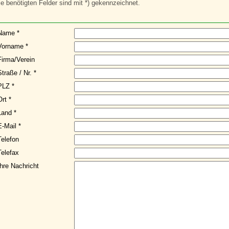
ie benötigten Felder sind mit *) gekennzeichnet.
Name
*
Vorname
*
Firma/Verein
Straße / Nr.
*
PLZ
*
Ort
*
Land
*
E-Mail
*
Telefon
Telefax
Ihre Nachricht